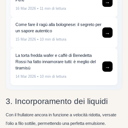
→
16 Mar 2026
• 11 min di lettura
Come fare il ragù alla bolognese: il segreto per
un sapore autentico
→
15 Mar 2026
• 10 min di lettura
La torta fredda wafer e caffè di Benedetta
Rossi ha fatto innamorare tutti: è meglio del
→
tiramisù
14 Mar 2026
• 10 min di lettura
3. Incorporamento dei liquidi
Con il frullatore ancora in funzione a velocità ridotta, versate
l’olio a filo sottile, permettendo una perfetta emulsione.