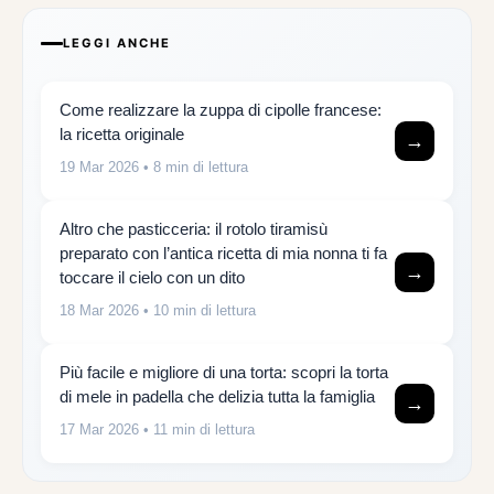
LEGGI ANCHE
Come realizzare la zuppa di cipolle francese:
la ricetta originale
→
19 Mar 2026
• 8 min di lettura
Altro che pasticceria: il rotolo tiramisù
preparato con l’antica ricetta di mia nonna ti fa
→
toccare il cielo con un dito
18 Mar 2026
• 10 min di lettura
Più facile e migliore di una torta: scopri la torta
di mele in padella che delizia tutta la famiglia
→
17 Mar 2026
• 11 min di lettura