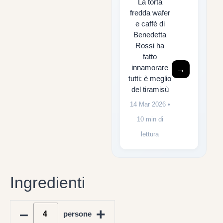
La torta
fredda wafer
e caffè di
Benedetta
Rossi ha
fatto
innamorare
→
tutti: è meglio
del tiramisù
14 Mar 2026
•
10 min di
lettura
Ingredienti
–
+
persone