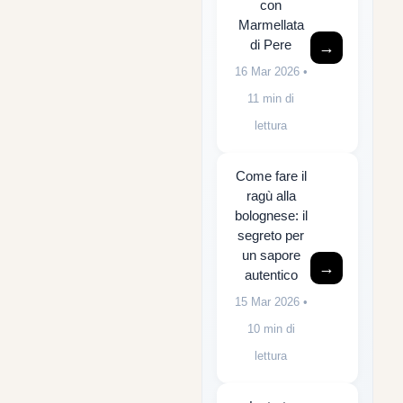
con
Marmellata
di Pere
→
16 Mar 2026
•
11 min di
lettura
Come fare il
ragù alla
bolognese: il
segreto per
un sapore
→
autentico
15 Mar 2026
•
10 min di
lettura