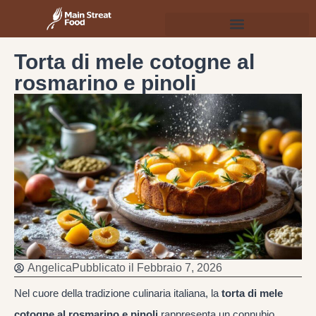
Torta di mele cotogne al
rosmarino e pinoli
Angelica
Pubblicato il
Febbraio 7, 2026
Nel cuore della tradizione culinaria italiana, la
torta di mele
cotogne al rosmarino e pinoli
rappresenta un connubio