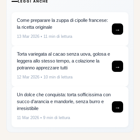
LEGGI ANCHE
Come preparare la zuppa di cipolle francese:
la ricetta originale
→
13 Mar 2026
• 11 min di lettura
Torta variegata al cacao senza uova, golosa e
leggera allo stesso tempo, a colazione la
→
potranno apprezzare tutti
12 Mar 2026
• 10 min di lettura
Un dolce che conquista: torta sofficissima con
succo d’arancia e mandorle, senza burro e
→
irresistibile
11 Mar 2026
• 9 min di lettura