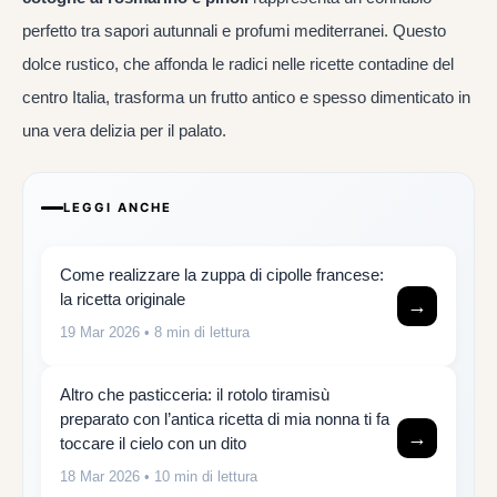
perfetto tra sapori autunnali e profumi mediterranei. Questo
dolce rustico, che affonda le radici nelle ricette contadine del
centro Italia, trasforma un frutto antico e spesso dimenticato in
una vera delizia per il palato.
LEGGI ANCHE
Come realizzare la zuppa di cipolle francese:
la ricetta originale
→
19 Mar 2026
• 8 min di lettura
Altro che pasticceria: il rotolo tiramisù
preparato con l’antica ricetta di mia nonna ti fa
→
toccare il cielo con un dito
18 Mar 2026
• 10 min di lettura