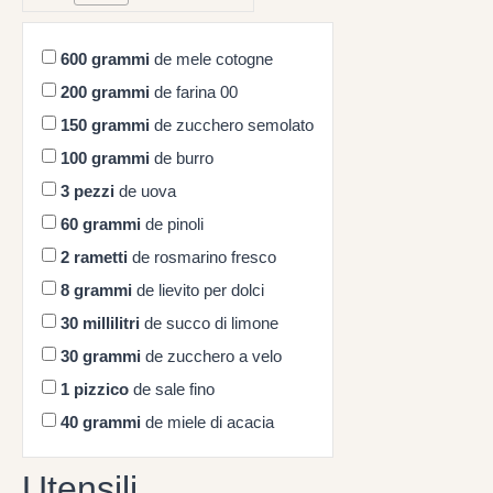
600
grammi
de mele cotogne
200
grammi
de farina 00
150
grammi
de zucchero semolato
100
grammi
de burro
3
pezzi
de uova
60
grammi
de pinoli
2
rametti
de rosmarino fresco
8
grammi
de lievito per dolci
30
millilitri
de succo di limone
30
grammi
de zucchero a velo
1
pizzico
de sale fino
40
grammi
de miele di acacia
Utensili