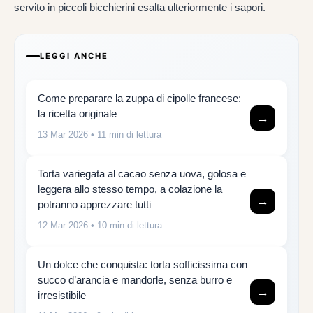
servito in piccoli bicchierini esalta ulteriormente i sapori.
LEGGI ANCHE
Come preparare la zuppa di cipolle francese:
la ricetta originale
→
13 Mar 2026
• 11 min di lettura
Torta variegata al cacao senza uova, golosa e
leggera allo stesso tempo, a colazione la
→
potranno apprezzare tutti
12 Mar 2026
• 10 min di lettura
Un dolce che conquista: torta sofficissima con
succo d’arancia e mandorle, senza burro e
→
irresistibile