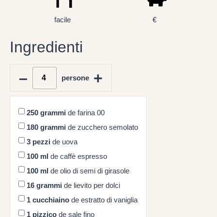
facile
€
Ingredienti
–
+
persone
250
grammi
de farina 00
180
grammi
de zucchero semolato
3
pezzi
de uova
100
ml
de caffè espresso
100
ml
de olio di semi di girasole
16
grammi
de lievito per dolci
1
cucchiaino
de estratto di vaniglia
1
pizzico
de sale fino