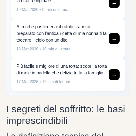
la ricetta originale
→
19 Mar 2026
• 8 min di lettura
Altro che pasticceria: il rotolo tiramisù
preparato con l’antica ricetta di mia nonna ti fa
→
toccare il cielo con un dito
18 Mar 2026
• 10 min di lettura
Più facile e migliore di una torta: scopri la torta
di mele in padella che delizia tutta la famiglia
→
17 Mar 2026
• 11 min di lettura
I segreti del soffritto: le basi
imprescindibili